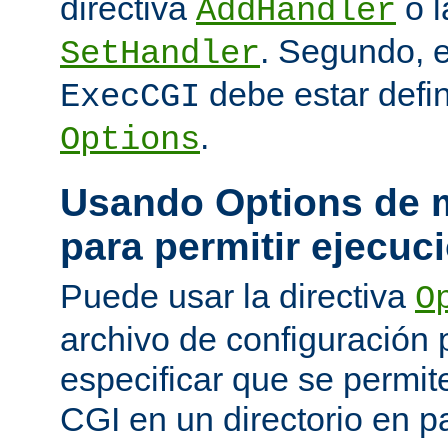
directiva
o l
AddHandler
. Segundo, 
SetHandler
debe estar defin
ExecCGI
.
Options
Usando Options de m
para permitir ejecuc
Puede usar la directiva
O
archivo de configuración 
especificar que se permit
CGI en un directorio en pa