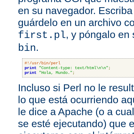
en su navegador. Escriba 
guárdelo en un archivo c
, y póngalo en 
first.pl
.
bin
#!/usr/bin/perl
print
"Content-type: text/html\n\n"
;
print
"Hola, Mundo."
;
Incluso si Perl no le resul
lo que está ocurriendo aq
le dice a Apache (o a cual
se esté ejecutando) que 