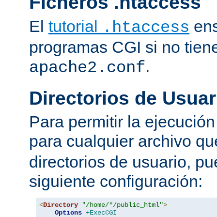
Ficheros .htaccess
El
tutorial
ens
.htaccess
programas CGI si no tien
.
apache2.conf
Directorios de Usuar
Para permitir la ejecuci
para cualquier archivo q
directorios de usuario, pu
siguiente configuración:
<
Directory
"/home/*/public_html"
>
Options
+ExecCGI