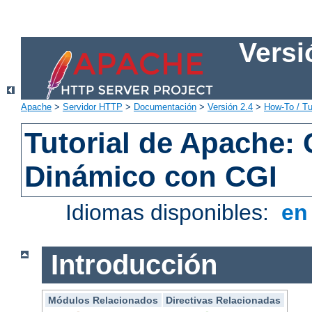
Versi
Apache
>
Servidor HTTP
>
Documentación
>
Versión 2.4
>
How-To / Tu
Tutorial de Apache:
Dinámico con CGI
Idiomas disponibles:
e
Introducción
Módulos Relacionados
Directivas Relacionadas