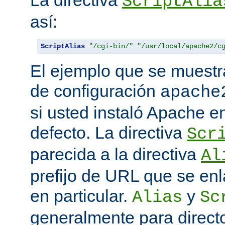
La directiva
ScriptAlia
así:
ScriptAlias
"/cgi-bin/"
"/usr/local/apache2/c
El ejemplo que se muestr
de configuración
apache
si usted instaló Apache e
defecto. La directiva
Scr
parecida a la directiva
Al
prefijo de URL que se enl
en particular.
y
Alias
Sc
generalmente para direct