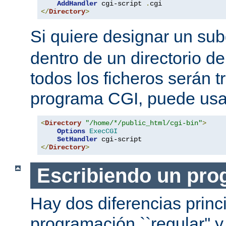
AddHandler
 cgi-script 
.
</
Directory
>
Si quiere designar un sub
dentro de un directorio de
todos los ficheros serán 
programa CGI, puede usar
<
Directory
"/home/*/public_html/cgi-bin"
>
Options
ExecCGI
SetHandler
</
Directory
>
Escribiendo un pro
Hay dos diferencias princ
programación ``regular'' 