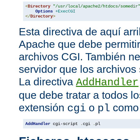
<
Directory
"/usr/local/apache2/htdocs/somedir
Options
+ExecCGI
</
Directory
>
Esta directiva de aquí arri
Apache que debe permitir
archivos CGI. También nec
servidor que los archivos
La directiva
AddHandler
que debe tratar a todos lo
extensión
o
como 
cgi
pl
AddHandler
 cgi-script 
.
cgi 
.
pl