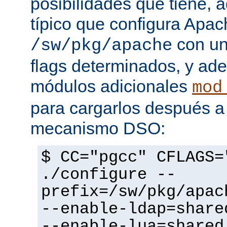
posibilidades que tiene, 
típico que configura Apac
con un
/sw/pkg/apache
flags determinados, y ad
módulos adicionales
mod
para cargarlos después a 
mecanismo DSO:
$ CC="pgcc" CFLAGS=
./configure --
prefix=/sw/pkg/apac
--enable-ldap=share
--enable-lua=shared