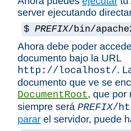
Ahora puedes
ejecutar
tu
server ejecutando direct
$
PREFIX
/bin/apache
Ahora debe poder acceder
documento bajo la URL
. L
http://localhost/
documento que ve se enc
, que por
DocumentRoot
siempre será
PREFIX
/ht
parar
el servidor, puede h