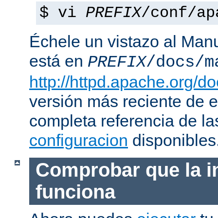
$ vi
PREFIX
/conf/ap
Échele un vistazo al Man
está en
PREFIX
/docs/m
http://httpd.apache.org/do
versión más reciente de 
completa referencia de l
configuracion
disponibles
Comprobar que la i
funciona