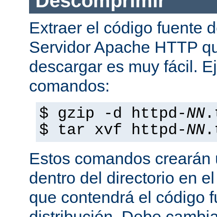
Descomprimir
Extraer el código fuente d
Servidor Apache HTTP q
descargar es muy fácil. E
comandos:
$ gzip -d httpd-
NN
.
$ tar xvf httpd-
NN
.
Estos comandos crearán u
dentro del directorio en e
que contendrá el código 
distribución. Debe cambia