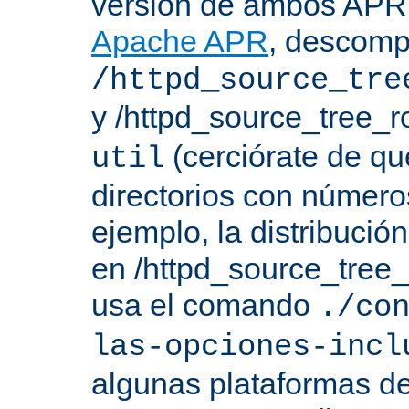
versión de ambos APR 
Apache APR
, descomp
/httpd_source_tre
y /httpd_source_tree_r
(cerciórate de qu
util
directorios con número
ejemplo, la distribuci
en /httpd_source_tree_r
usa el comando
./co
las-opciones-incl
algunas plataformas de