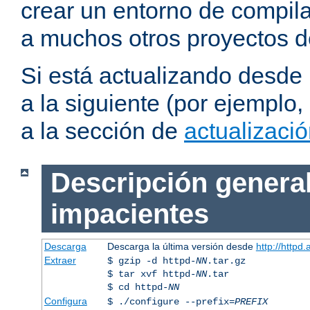
crear un entorno de compil
a muchos otros proyectos d
Si está actualizando desde
a la siguiente (por ejemplo,
a la sección de
actualizaci
Descripción general
impacientes
Descarga
Descarga la última versión desde
http://httpd
Extraer
$ gzip -d httpd-
NN
.tar.gz
$ tar xvf httpd-
NN
.tar
$ cd httpd-
NN
Configura
$ ./configure --prefix=
PREFIX