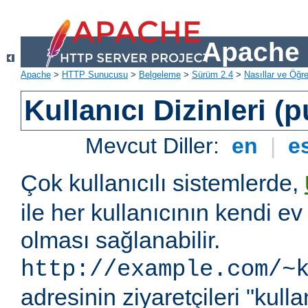
Apache 
Apache
>
HTTP Sunucusu
>
Belgeleme
>
Sürüm 2.4
>
Nasıllar ve Öğret
Kullanıcı Dizinleri (
Mevcut Diller:
en
|
e
Çok kullanıcılı sistemlerde,
ile her kullanıcının kendi ev 
olması sağlanabilir.
http://example.com/~
adresinin ziyaretçileri "kullan