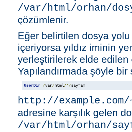
/var/html/orhan/dos
çözümlenir.
Eğer belirtilen dosya yolu b
içeriyorsa yıldız iminin ye
yerleştirilerek elde edilen 
Yapılandırmada şöyle bir s
UserDir
/
var
/
html
/*/
sayfam
http://example.com/
adresine karşılık gelen d
/var/html/orhan/say