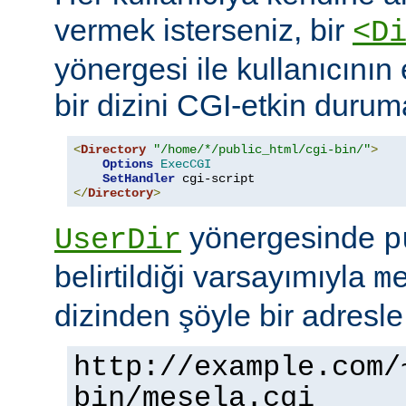
vermek isterseniz, bir
<D
yönergesi ile kullanıcının 
bir dizini CGI-etkin duruma
<
Directory
"/home/*/public_html/cgi-bin/"
>
Options
ExecCGI
SetHandler
</
Directory
>
yönergesinde
UserDir
p
belirtildiği varsayımıyla
m
dizinden şöyle bir adresle
http://example.com/
bin/mesela.cgi