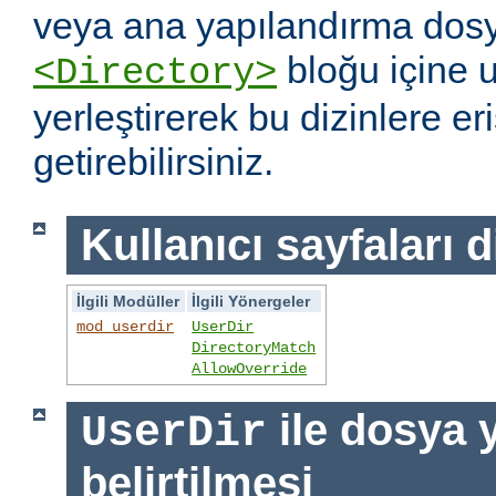
veya ana yapılandırma dosy
bloğu içine 
<Directory>
yerleştirerek bu dizinlere er
getirebilirsiniz.
Kullanıcı sayfaları d
İlgili Modüller
İlgili Yönergeler
mod_userdir
UserDir
DirectoryMatch
AllowOverride
ile dosya 
UserDir
belirtilmesi