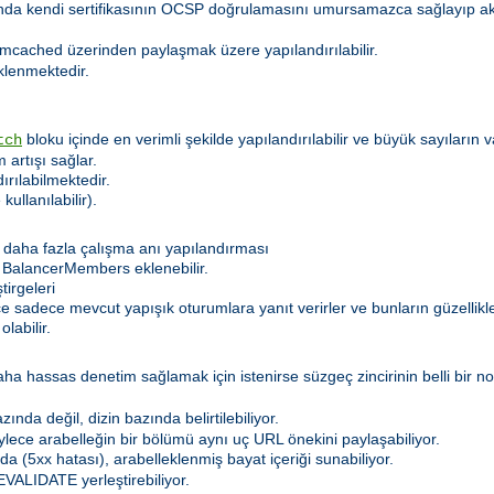
sında kendi sertifikasının OCSP doğrulamasını umursamazca sağlayıp 
mcached üzerinden paylaşmak üzere yapılandırılabilir.
klenmektedir.
bloku içinde en verimli şekilde yapılandırılabilir ve büyük sayıların
tch
 artışı sağlar.
dırılabilmektedir.
kullanılabilir).
daha fazla çalışma anı yapılandırması
 BalancerMembers eklenebilir.
irgeleri
lece sadece mevcut yapışık oturumlara yanıt verirler ve bunların güzelli
labilir.
hassas denetim sağlamak için istenirse süzgeç zincirinin belli bir nokt
nda değil, dizin bazında belirtilebiliyor.
böylece arabelleğin bir bölümü aynı uç URL önekini paylaşabiliyor.
a (5xx hatası), arabelleklenmiş bayat içeriği sunabiliyor.
VALIDATE yerleştirebiliyor.