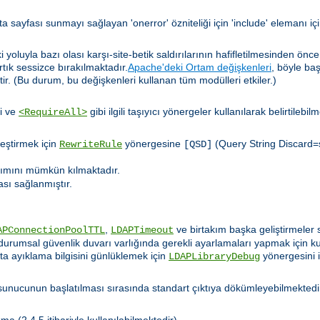
a sayfası sunmayı sağlayan 'onerror' özniteliği için 'include' elemanı iç
yoluyla bazı olası karşı-site-betik saldırılarının hafifletilmesinden önc
artık sessizce bırakılmaktadır.
Apache'deki Ortam değişkenleri
, böyle ba
tir. (Bu durum, bu değişkenleri kullanan tüm modülleri etkiler.)
i ve
gibi ilgili taşıyıcı yönergeler kullanılarak belirtilebil
<RequireAll>
leştirmek için
yönergesine
(Query String Discard=s
RewriteRule
[QSD]
nımını mümkün kılmaktadır.
ası sağlanmıştır.
.
,
ve birtakım başka geliştirmeler s
APConnectionPoolTTL
LDAPTimeout
durumsal güvenlik duvarı varlığında gerekli ayarlamaları yapmak için kull
ata ayıklama bilgisini günlüklemek için
yönergesini 
LDAPLibraryDebug
nucunun başlatılması sırasında standart çıktıya dökümleyebilmektedi