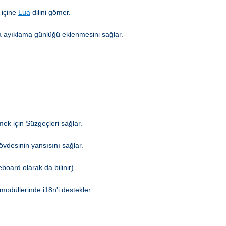
 içine
Lua
dilini gömer.
hata ayıklama günlüğü eklenmesini sağlar.
mek için Süzgeçleri sağlar.
gövdesinin yansısını sağlar.
board olarak da bilinir).
modüllerinde i18n'i destekler.