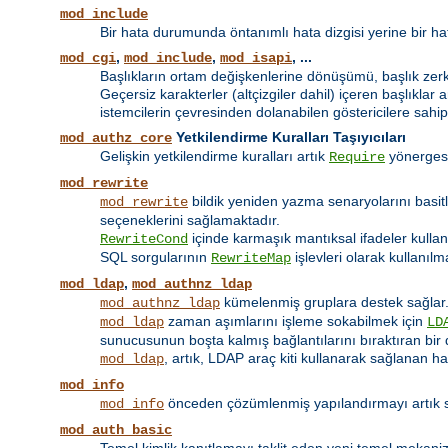
mod_include
Bir hata durumunda öntanımlı hata dizgisi yerine bir hat
,
,
, ...
mod_cgi
mod_include
mod_isapi
Başlıkların ortam değişkenlerine dönüşümü, başlık zerki 
Geçersiz karakterler (altçizgiler dahil) içeren başlıklar 
istemcilerin çevresinden dolanabilen göstericilere sahip
Yetkilendirme Kuralları Taşıyıcıları
mod_authz_core
Gelişkin yetkilendirme kuralları artık
yönerges
Require
mod_rewrite
bildik yeniden yazma senaryolarını basit
mod_rewrite
seçeneklerini sağlamaktadır.
içinde karmaşık mantıksal ifadeler kulla
RewriteCond
SQL sorgularının
işlevleri olarak kullanılm
RewriteMap
,
mod_ldap
mod_authnz_ldap
kümelenmiş gruplara destek sağlar
mod_authnz_ldap
zaman aşımlarını işleme sokabilmek için
mod_ldap
LD
sunucusunun boşta kalmış bağlantılarını bıraktıran bir 
, artık, LDAP araç kiti kullanarak sağlanan h
mod_ldap
mod_info
önceden çözümlenmiş yapılandırmayı artık su
mod_info
mod_auth_basic