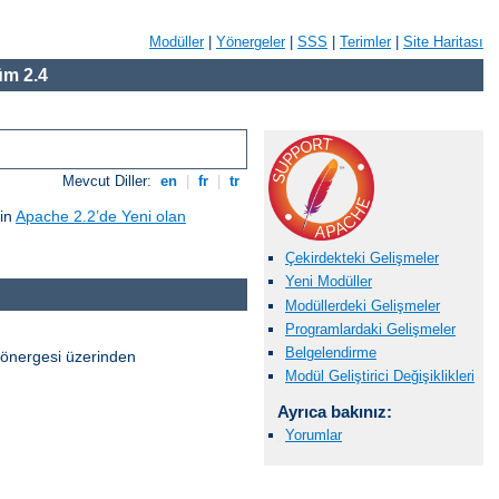
Modüller
|
Yönergeler
|
SSS
|
Terimler
|
Site Haritası
m 2.4
Mevcut Diller:
en
|
fr
|
tr
çin
Apache 2.2’de Yeni olan
Çekirdekteki Gelişmeler
Yeni Modüller
Modüllerdeki Gelişmeler
Programlardaki Gelişmeler
Belgelendirme
önergesi üzerinden
Modül Geliştirici Değişiklikleri
Ayrıca bakınız:
Yorumlar