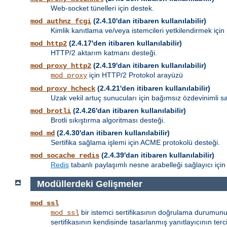
Web-socket tünelleri için destek.
(2.4.10'dan itibaren kullanılabilir)
mod_authnz_fcgi
Kimlik kanıtlama ve/veya istemcileri yetkilendirmek için
(2.4.17'den itibaren kullanılabilir)
mod_http2
HTTP/2 aktarım katmanı desteği.
(2.4.19'dan itibaren kullanılabilir)
mod_proxy_http2
için HTTP/2 Protokol arayüzü
mod_proxy
(2.4.21'den itibaren kullanılabilir)
mod_proxy_hcheck
Uzak vekil artuç sunucuları için bağımsız özdevinimli sa
(2.4.26'dan itibaren kullanılabilir)
mod_brotli
Brotli sıkıştırma algoritması desteği.
(2.4.30'dan itibaren kullanılabilir)
mod_md
Sertifika sağlama işlemi için ACME protokolü desteği.
(2.4.39'dan itibaren kullanılabilir)
mod_socache_redis
Redis
tabanlı paylaşımlı nesne arabelleği sağlayıcı için
Modüllerdeki Gelişmeler
mod_ssl
bir istemci sertifikasının doğrulama durumunu
mod_ssl
sertifikasının kendisinde tasarlanmış yanıtlayıcının terci