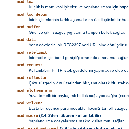
mod_lua
Küçük iş mantıksal işlevleri ve yapılandırması için httpd
mod_log_debug
İstek işlemlerinin farklı aşamalarına özelleştirilebilir 
mod_buffer
Girdi ve çıktı süzgeç yığıtlarına tampon bellek sağlar.
mod_data
Yanıt gövdesini bir RFC2397 veri URL'sine dönüştürür.
mod_ratelimit
İstemciler için band genişliği oranında sınırlama sağlar.
mod_request
Kullanılabilir HTTP istek gövdelerini yapmak ve elde et
mod_reflector
Çıktı süzgeci yığıtı üzerinden bir yanıt olarak bir istek 
mod_slotmem_shm
Yuva temelli bir paylaşımlı bellek sağlayıcı sağlar (score
mod_xml2enc
Başta bir üçüncü parti modüldü. libxml2 temelli süzgeç 
(2.4.5'den itibaren kullanılabilir)
mod_macro
Yapılandırma dosyalarında makro kullanımını sağlar.
(2.4.5'den itibaren kullanılabilir)
mod_proxy_wstunnel