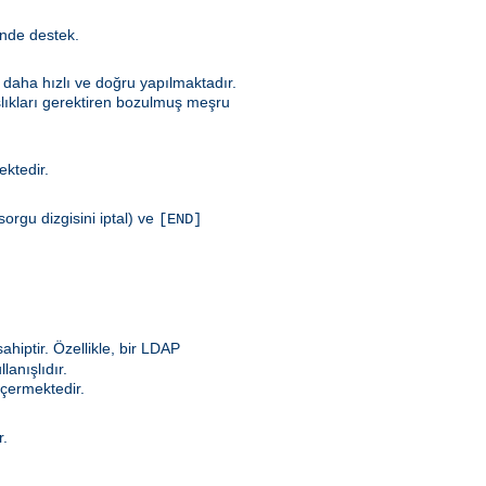
inde destek.
e daha hızlı ve doğru yapılmaktadır.
şlıkları gerektiren bozulmuş meşru
mektedir.
orgu dizgisini iptal) ve
[END]
ahiptir. Özellikle, bir LDAP
anışlıdır.
içermektedir.
r.