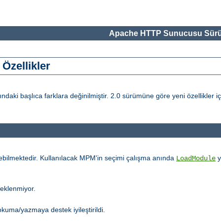
Apache HTTP Sunucusu Sürü
Özellikler
i başlıca farklara değinilmiştir. 2.0 sürümüne göre yeni özellikler i
ebilmektedir. Kullanılacak MPM'in seçimi çalışma anında
y
LoadModule
teklenmiyor.
kuma/yazmaya destek iyileştirildi.