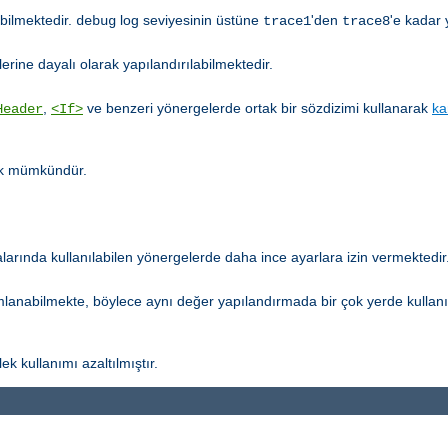
abilmektedir.
log seviyesinin üstüne
'den
'e kadar 
debug
trace1
trace8
erine dayalı olarak yapılandırılabilmektedir.
,
ve benzeri yönergelerde ortak bir sözdizimi kullanarak
ka
Header
<If>
tık mümkündür.
arında kullanılabilen yönergelerde daha ince ayarlara izin vermektedir
mlanabilmekte, böylece aynı değer yapılandırmada bir çok yerde kullan
ek kullanımı azaltılmıştır.