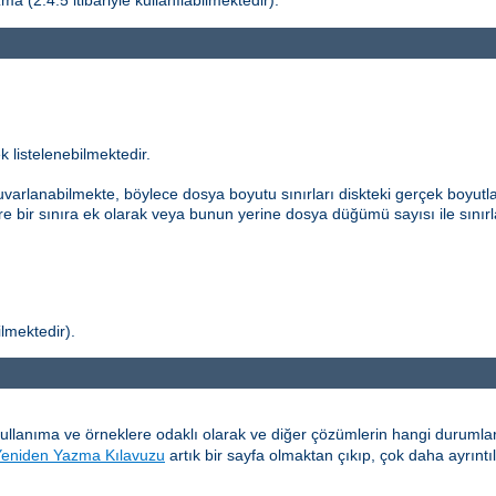
a (2.4.5 itibariyle kullanılabilmektedir).
k listelenebilmektedir.
uvarlanabilmekte, böylece dosya boyutu sınırları diskteki gerçek boyutla
re bir sınıra ek olarak veya bunun yerine dosya düğümü sayısı ile sınırl
ilmektedir).
kullanıma ve örneklere odaklı olarak ve diğer çözümlerin hangi durum
Yeniden Yazma Kılavuzu
artık bir sayfa olmaktan çıkıp, çok daha ayrıntı