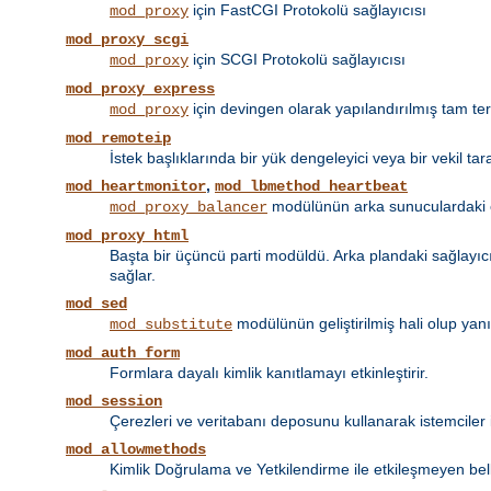
için FastCGI Protokolü sağlayıcısı
mod_proxy
mod_proxy_scgi
için SCGI Protokolü sağlayıcısı
mod_proxy
mod_proxy_express
için devingen olarak yapılandırılmış tam tersi
mod_proxy
mod_remoteip
İstek başlıklarında bir yük dengeleyici veya bir vekil tar
,
mod_heartmonitor
mod_lbmethod_heartbeat
modülünün arka sunuculardaki et
mod_proxy_balancer
mod_proxy_html
Başta bir üçüncü parti modüldü. Arka plandaki sağlayıcın
sağlar.
mod_sed
modülünün geliştirilmiş hali olup yan
mod_substitute
mod_auth_form
Formlara dayalı kimlik kanıtlamayı etkinleştirir.
mod_session
Çerezleri ve veritabanı deposunu kullanarak istemciler 
mod_allowmethods
Kimlik Doğrulama ve Yetkilendirme ile etkileşmeyen bel