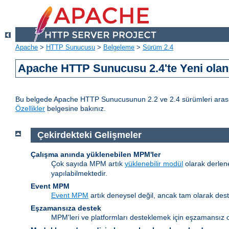
Apache
>
HTTP Sunucusu
>
Belgeleme
>
Sürüm 2.4
Apache HTTP Sunucusu 2.4'te Yeni olan 
Bu belgede Apache HTTP Sunucusunun 2.2 ve 2.4 sürümleri arasındak
Özellikler
belgesine bakınız.
Çekirdekteki Gelişmeler
Çalışma anında yüklenebilen MPM'ler
Çok sayıda MPM artık
yüklenebilir modül
olarak derlen
yapılabilmektedir.
Event MPM
Event MPM
artık deneysel değil, ancak tam olarak des
Eşzamansıza destek
MPM'leri ve platformları desteklemek için eşzamansız o