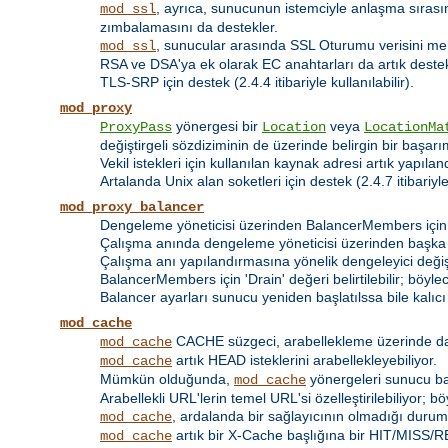
, ayrıca, sunucunun istemciyle anlaşma sıra
mod_ssl
zımbalamasını da destekler.
, sunucular arasında SSL Oturumu verisini me
mod_ssl
RSA ve DSA'ya ek olarak EC anahtarları da artık deste
TLS-SRP için destek (2.4.4 itibariyle kullanılabilir).
mod_proxy
yönergesi bir
veya
ProxyPass
Location
LocationMa
değiştirgeli sözdiziminin de üzerinde belirgin bir başarım
Vekil istekleri için kullanılan kaynak adresi artık yapılan
Artalanda Unix alan soketleri için destek (2.4.7 itibariyle 
mod_proxy_balancer
Dengeleme yöneticisi üzerinden BalancerMembers için 
Çalışma anında dengeleme yöneticisi üzerinden başka
Çalışma anı yapılandırmasına yönelik dengeleyici değişt
BalancerMembers için 'Drain' değeri belirtilebilir; böy
Balancer ayarları sunucu yeniden başlatılssa bile kalıcı o
mod_cache
CACHE süzgeci, arabellekleme üzerinde daha 
mod_cache
artık HEAD isteklerini arabellekleyebiliyor.
mod_cache
Mümkün olduğunda,
yönergeleri sunucu bazı
mod_cache
Arabellekli URL'lerin temel URL'si özelleştirilebiliyor; 
, ardalanda bir sağlayıcının olmadığı durumd
mod_cache
artık bir X-Cache başlığına bir HIT/MISS/RE
mod_cache