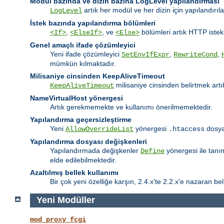
Modul bazında ve dizin bazına LogLevel yapılandırması
artık her modül ve her dizin için yapılandırıl
LogLevel
İstek bazında yapılandırma bölümleri
,
, ve
bölümleri artık HTTP istekl
<If>
<ElseIf>
<Else>
Genel amaçlı ifade çözümleyici
Yeni ifade çözümleyici
,
,
SetEnvIfExpr
RewriteCond
mümkün kılmaktadır.
Milisaniye cinsinden KeepAliveTimeout
milisaniye cinsinden belirtmek ar
KeepAliveTimeout
NameVirtualHost yönergesi
Artık gerekmemekte ve kullanımı önerilmemektedir.
Yapılandırma geçersizleştirme
Yeni
yönergesi
dosyal
AllowOverrideList
.htaccess
Yapılandırma dosyası değişkenleri
Yapılandırmada değişkenler
yönergesi ile tanı
Define
elde edilebilmektedir.
Azaltılmış bellek kullanımı
Bir çok yeni özelliğe karşın, 2.4.x'te 2.2.x'e nazaran bell
Yeni Modüller
mod_proxy_fcgi