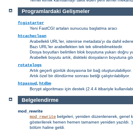
Temel kimlik kanıtlamayı taklit eden yeni temel mekanizm
Programlardaki Gelişmeler
fcgistarter
Yeni FastCGI artalan sunucusu başlatma aracı
htcacheclean
Arabellekli URL'ler, istenirse metadata'yı da dahil edere
Bazı URL'ler arabellekten tek tek silinebilmektedir.
Dosya boyutları belirtilen blok boyutuna yukarı doğru y
Arabellek boyutu artık, diskteki dosyaların boyutuna gö
rotatelogs
Artık geçerli günlük dosyasına bir bağ oluşturulabiliyor.
Artık özel bir döndürme sonrası betiği çalıştırılabiliyor.
,
htpasswd
htdbm
Bcrypt algoritması için destek (2.4.4 itibariyle kullanılab
Belgelendirme
mod_rewrite
belgeleri, yeniden düzenlenerek, genel 
mod_rewrite
gösterilerek hemen hemen tamamen yeniden yazıldı.
bölüm haline geldi.