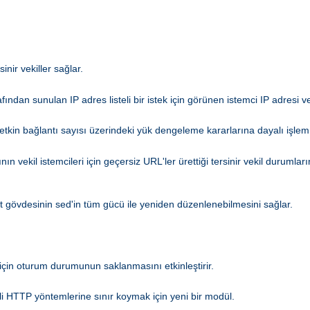
nir vekiller sağlar.
afından sunulan IP adres listeli bir istek için görünen istemci IP adresi ve
kin bağlantı sayısı üzerindeki yük dengeleme kararlarına dayalı işlem
ın vekil istemcileri için geçersiz URL'ler ürettiği tersinir vekil durumla
ıt gövdesinin sed'in tüm gücü ile yeniden düzenlenebilmesini sağlar.
için oturum durumunun saklanmasını etkinleştirir.
li HTTP yöntemlerine sınır koymak için yeni bir modül.