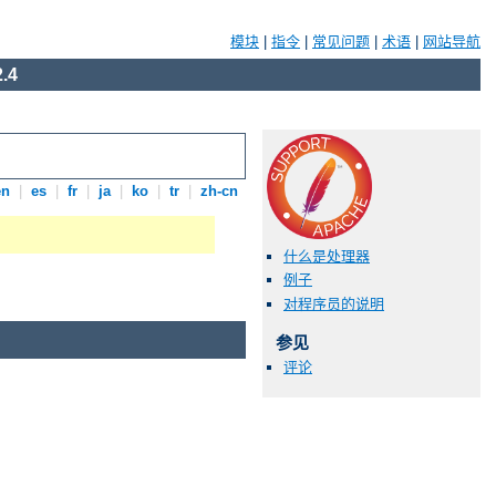
模块
|
指令
|
常见问题
|
术语
|
网站导航
.4
en
|
es
|
fr
|
ja
|
ko
|
tr
|
zh-cn
什么是处理器
例子
对程序员的说明
参见
评论