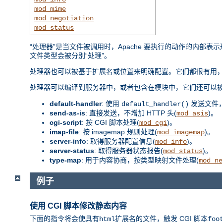
mod_mime
mod_negotiation
mod_status
“处理器”是当文件被调用时，Apache 要执行的动作的内
文件类型会被分别“处理”。
处理器也可以被基于扩展名或位置来明确配置。它们都很有用，
处理器可以编译到服务器中，或者包含在模块中，它们还可以
default-handler
: 使用
发送文件
default_handler()
send-as-is
: 直接发送，不增加 HTTP 头(
)。
mod_asis
cgi-script
: 按 CGI 脚本处理(
)。
mod_cgi
imap-file
: 按 imagemap 规则处理(
)。
mod_imagemap
server-info
: 取得服务器配置信息(
)。
mod_info
server-status
: 取得服务器状态报告(
)。
mod_status
type-map
: 用于内容协商，按类型映射文件处理(
mod_n
例子
使用 CGI 脚本修改静态内容
下面的指令将会使具有
扩展名的文件，触发 CGI 脚本
html
foo