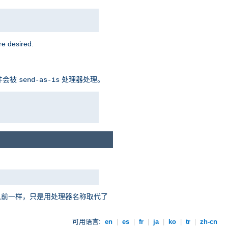
 desired.
件会被
处理器处理。
send-as-is
以前一样，只是用处理器名称取代了
可用语言:
en
|
es
|
fr
|
ja
|
ko
|
tr
|
zh-cn