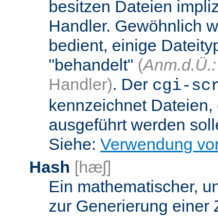
besitzen Dateien impli
Handler. Gewöhnlich w
bedient, einige Dateit
"behandelt"
(
Anm.d.Ü.:
Handler)
. Der
cgi-sc
kennzeichnet Dateien, 
ausgeführt werden soll
Siehe:
Verwendung vo
Hash
[hæʃ]
Ein mathematischer, u
zur Generierung einer 