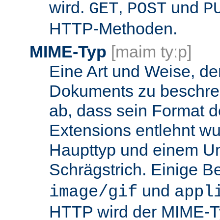
wird.
,
und
GET
POST
P
HTTP-Methoden.
MIME-Typ
[maim tyːp]
Eine Art und Weise, de
Dokuments zu beschrei
ab, dass sein Format d
Extensions entlehnt wu
Haupttyp und einem Unt
Schrägstrich. Einige B
und
image/gif
appl
HTTP wird der MIME-T