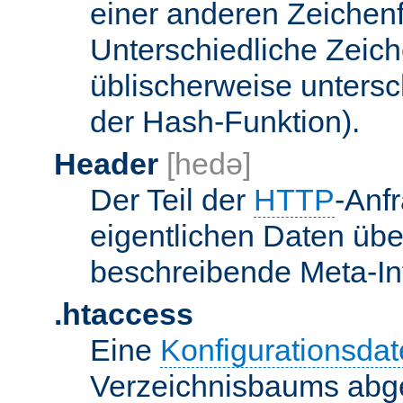
einer anderen Zeichenf
Unterschiedliche Zeic
üblischerweise unters
der Hash-Funktion).
Header
[hedə]
Der Teil der
HTTP
-Anf
eigentlichen Daten über
beschreibende Meta-Inf
.htaccess
Eine
Konfigurationsdat
Verzeichnisbaums abge