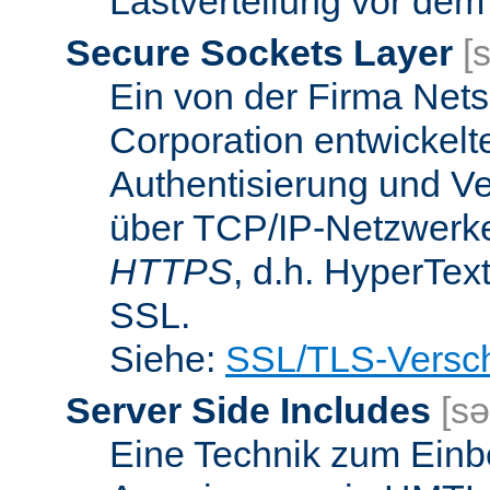
Lastverteilung vor dem
Secure Sockets Layer
[
Ein von der Firma Ne
Corporation entwickelt
Authentisierung und V
über TCP/IP-Netzwerke.
HTTPS
, d.h. HyperTex
SSL.
Siehe:
SSL/TLS-Versch
Server Side Includes
[sə
Eine Technik zum Einb