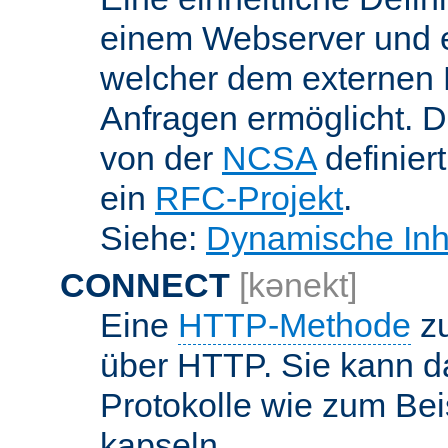
einem Webserver und 
welcher dem externen
Anfragen ermöglicht. Di
von der
NCSA
definier
ein
RFC-Projekt
.
Siehe:
Dynamische Inh
CONNECT
[kənekt]
Eine
HTTP-Methode
zu
über HTTP. Sie kann d
Protokolle wie zum Bei
kapseln.