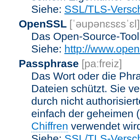
Siehe:
SSL/TLS-Versch
OpenSSL
[ˈəupənɛsɛsˈɛl]
Das Open-Source-Toolk
Siehe:
http://www.open
Passphrase
[paːfreiz]
Das Wort oder die Phra
Dateien schützt. Sie v
durch nicht authorisier
einfach der geheimen (
Chiffren
verwendet wir
Siehe:
SSL/TLS-Versch