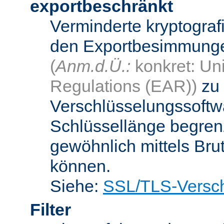
exportbeschränkt
Verminderte kryptograf
den Exportbesimmungen
(
Anm.d.Ü.:
konkret: Uni
Regulations (EAR))
zu 
Verschlüsselungssoftwa
Schlüssellänge begren
gewöhnlich mittels Bru
können.
Siehe:
SSL/TLS-Versch
Filter