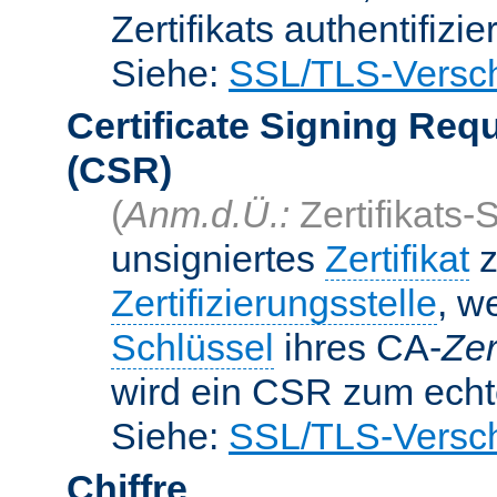
Zertifikats authentifizier
Siehe:
SSL/TLS-Versch
Certificate Signing Req
(CSR)
(
Anm.d.Ü.:
Zertifikats-
unsigniertes
Zertifikat
z
Zertifizierungsstelle
, w
Schlüssel
ihres CA-
Zer
wird ein CSR zum echte
Siehe:
SSL/TLS-Versch
Chiffre