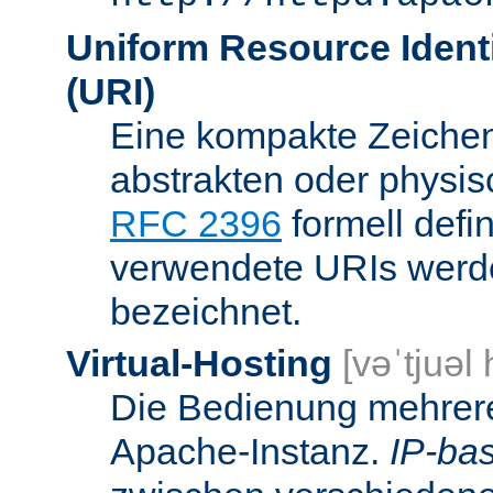
Uniform Resource Identi
(URI)
Eine kompakte Zeichenf
abstrakten oder physis
RFC 2396
formell defi
verwendete URIs werde
bezeichnet.
Virtual-Hosting
[vəˈtjuəl
Die Bedienung mehrere
Apache-Instanz.
IP-bas