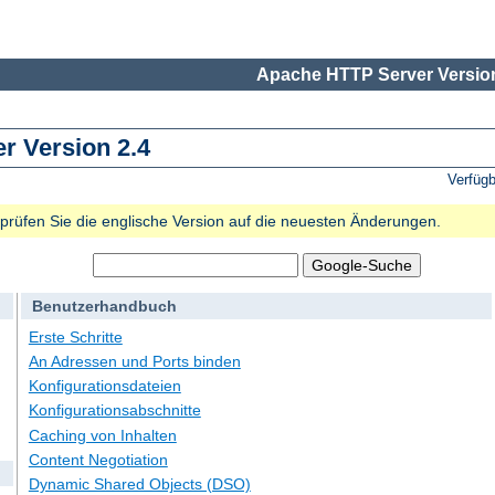
Apache HTTP Server Version
 Version 2.4
Verfüg
e prüfen Sie die englische Version auf die neuesten Änderungen.
Benutzerhandbuch
Erste Schritte
An Adressen und Ports binden
Konfigurationsdateien
Konfigurationsabschnitte
Caching von Inhalten
Content Negotiation
Dynamic Shared Objects (DSO)