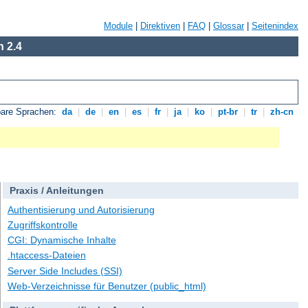
Module
|
Direktiven
|
FAQ
|
Glossar
|
Seitenindex
 2.4
bare Sprachen:
da
|
de
|
en
|
es
|
fr
|
ja
|
ko
|
pt-br
|
tr
|
zh-cn
Praxis / Anleitungen
Authentisierung und Autorisierung
Zugriffskontrolle
CGI: Dynamische Inhalte
.htaccess-Dateien
Server Side Includes (SSI)
Web-Verzeichnisse für Benutzer (public_html)