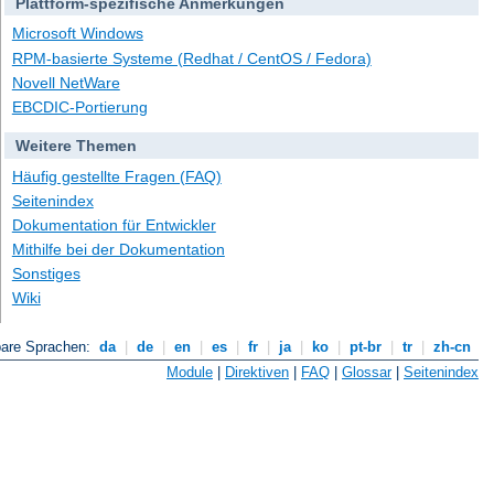
Plattform-spezifische Anmerkungen
Microsoft Windows
RPM-basierte Systeme (Redhat / CentOS / Fedora)
Novell NetWare
EBCDIC-Portierung
Weitere Themen
Häufig gestellte Fragen (FAQ)
Seitenindex
Dokumentation für Entwickler
Mithilfe bei der Dokumentation
Sonstiges
Wiki
bare Sprachen:
da
|
de
|
en
|
es
|
fr
|
ja
|
ko
|
pt-br
|
tr
|
zh-cn
Module
|
Direktiven
|
FAQ
|
Glossar
|
Seitenindex