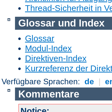
Thread-Sicherheit in Ve
Glossar und Index
Glossar
Modul-Index
Direktiven-Index
Kurzreferenz der Direk
Verfügbare Sprachen:
de
|
e
Kommentare
Notice: