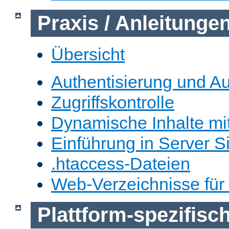
Praxis / Anleitunge
Übersicht
Authentisierung und Au
Zugriffskontrolle
Dynamische Inhalte mi
Einführung in Server S
.htaccess-Dateien
Web-Verzeichnisse für
Plattform-spezifis