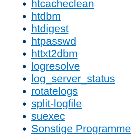
htcacheclean
htdbm
htdigest
htpasswd
httxt2dbm
logresolve
log_server_status
rotatelogs
split-logfile
suexec
Sonstige Programme