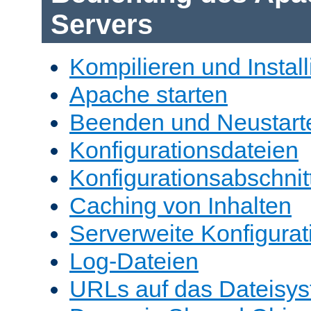
Servers
Kompilieren und Install
Apache starten
Beenden und Neustart
Konfigurationsdateien
Konfigurationsabschnit
Caching von Inhalten
Serverweite Konfigurat
Log-Dateien
URLs auf das Dateisys