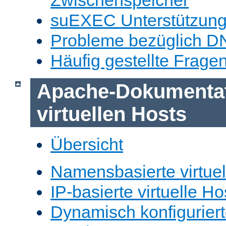
Zwischenspeicher
suEXEC Unterstützun
Probleme bezüglich D
Häufig gestellte Frage
Apache-Dokumentat
virtuellen Hosts
Übersicht
Namensbasierte virtuel
IP-basierte virtuelle Ho
Dynamisch konfiguriert